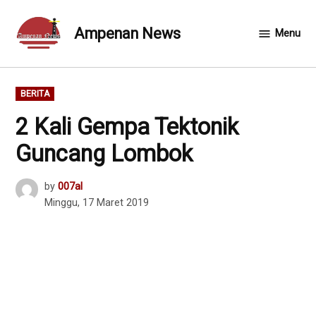
Skip
to
Ampenan News
Menu
content
POSTED
BERITA
IN
2 Kali Gempa Tektonik
Guncang Lombok
by
007al
Minggu, 17 Maret 2019