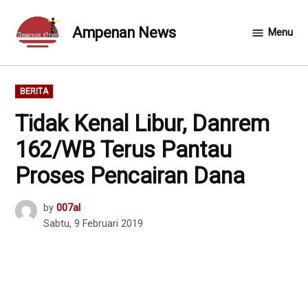
Skip
to
Ampenan News
Menu
content
POSTED
BERITA
IN
Tidak Kenal Libur, Danrem
162/WB Terus Pantau
Proses Pencairan Dana
by
007al
Sabtu, 9 Februari 2019