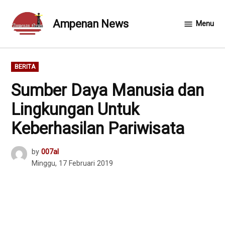
Skip
to
Ampenan News
Menu
content
POSTED
BERITA
IN
Sumber Daya Manusia dan
Lingkungan Untuk
Keberhasilan Pariwisata
by
007al
Minggu, 17 Februari 2019