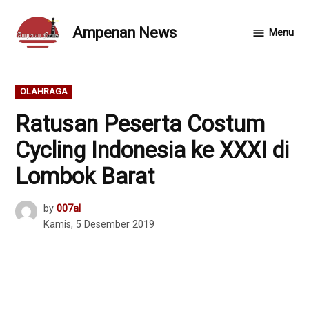
Skip
to
Ampenan News
Menu
content
POSTED
OLAHRAGA
IN
Ratusan Peserta Costum
Cycling Indonesia ke XXXI di
Lombok Barat
by
007al
Kamis, 5 Desember 2019