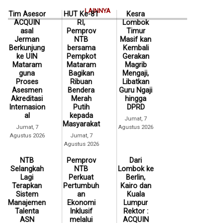
LAINNYA
Tim Asesor
HUT Ke-81
Kesra
ACQUIN
RI,
Lombok
asal
Pemprov
Timur
Jerman
NTB
Masif kan
Berkunjung
bersama
Kembali
ke UIN
Pempkot
Gerakan
Mataram
Mataram
Magrib
guna
Bagikan
Mengaji,
Proses
Ribuan
Libatkan
Asesmen
Bendera
Guru Ngaji
Akreditasi
Merah
hingga
Internasion
Putih
DPRD
al
kepada
Jumat, 7
Masyarakat
Jumat, 7
Agustus 2026
Agustus 2026
Jumat, 7
Agustus 2026
NTB
Pemprov
Dari
Selangkah
NTB
Lombok ke
Lagi
Perkuat
Berlin,
Terapkan
Pertumbuh
Kairo dan
Sistem
an
Kuala
Manajemen
Ekonomi
Lumpur
Talenta
Inklusif
Rektor :
ASN
melalui
ACQUIN