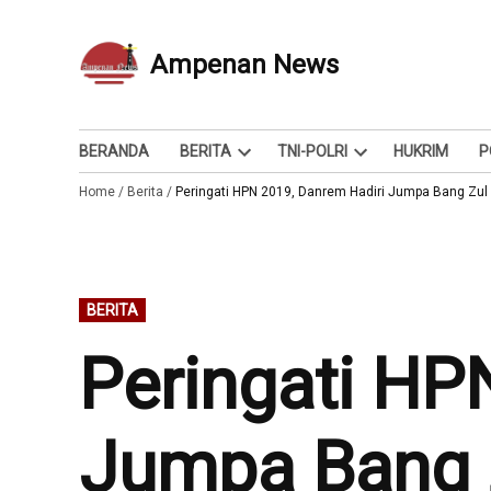
Skip
to
Ampenan News
Berita dan Info
content
BERANDA
BERITA
TNI-POLRI
HUKRIM
P
Open
Open
Home
/
Berita
/
Peringati HPN 2019, Danrem Hadiri Jumpa Bang Zul
dropdown
dropdown
menu
menu
POSTED
BERITA
IN
Peringati HP
Jumpa Bang 