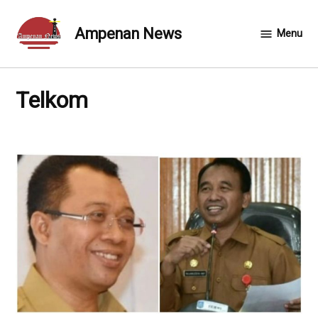
Skip
to
Ampenan News
Menu
content
Telkom