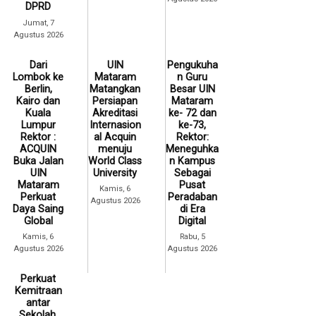
DPRD
Jumat, 7
Agustus 2026
Dari
UIN
Pengukuha
Lombok ke
Mataram
n Guru
Berlin,
Matangkan
Besar UIN
Kairo dan
Persiapan
Mataram
Kuala
Akreditasi
ke- 72 dan
Lumpur
Internasion
ke-73,
Rektor :
al Acquin
Rektor:
ACQUIN
menuju
Meneguhka
Buka Jalan
World Class
n Kampus
UIN
University
Sebagai
Mataram
Pusat
Kamis, 6
Perkuat
Peradaban
Agustus 2026
Daya Saing
di Era
Global
Digital
Kamis, 6
Rabu, 5
Agustus 2026
Agustus 2026
Perkuat
Kemitraan
antar
Sekolah,