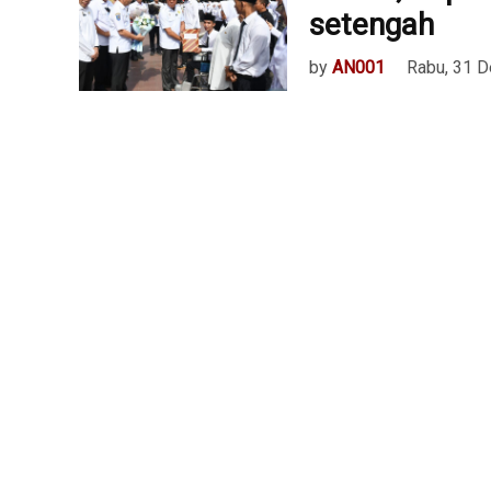
setengah
by
AN001
Rabu, 31 