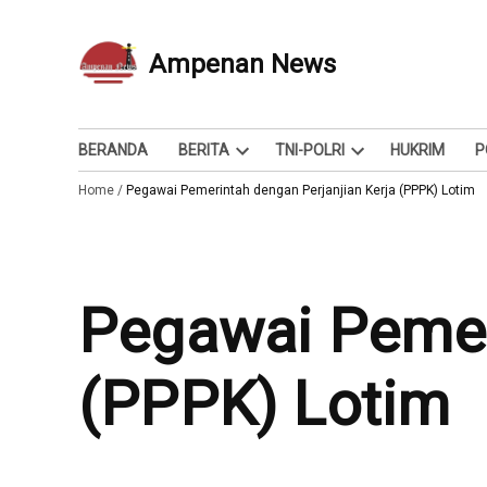
Skip
to
Ampenan News
Berita dan Info
content
BERANDA
BERITA
TNI-POLRI
HUKRIM
P
Open
Open
Home
/
Pegawai Pemerintah dengan Perjanjian Kerja (PPPK) Lotim
dropdown
dropdown
menu
menu
Pegawai Pemerintah dengan Perjanjian Kerja
(PPPK) Lotim