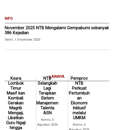
INFO
November 2025 NTB Mengalami Gempabumi sebanyak
386 Kejadian
Senin, 1 Desember 2025
LAINNYA
Kesra
NTB
Pemprov
Lombok
Selangkah
NTB
Timur
Lagi
Perkuat
Masif kan
Terapkan
Pertumbuh
Kembali
Sistem
an
Gerakan
Manajemen
Ekonomi
Magrib
Talenta
Inklusif
Mengaji,
ASN
melalui
Libatkan
UMKM
Kamis, 6
Guru Ngaji
Agustus 2026
Kamis, 6
hingga
Agustus 2026