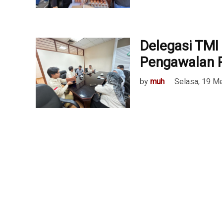
Delegasi TM
Pengawalan P
by
muh
Selasa, 19 M