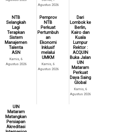
Agustus 2026
NTB
Pemprov
Dari
Selangkah
NTB
Lombok ke
Lagi
Perkuat
Berlin,
Terapkan
Pertumbuh
Kairo dan
Sistem
an
Kuala
Manajemen
Ekonomi
Lumpur
Talenta
Inklusif
Rektor :
ASN
melalui
ACQUIN
UMKM
Buka Jalan
Kamis, 6
UIN
Agustus 2026
Kamis, 6
Mataram
Agustus 2026
Perkuat
Daya Saing
Global
Kamis, 6
Agustus 2026
UIN
Mataram
Matangkan
Persiapan
Akreditasi
Internasion