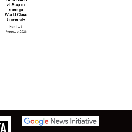
al Acquin
menuju
World Class
University
Kamis, 6
Agustus 2026