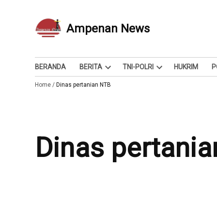
Skip
to
Ampenan News
Berita dan Info
content
BERANDA
BERITA
TNI-POLRI
HUKRIM
P
Open
Open
Home
/
Dinas pertanian NTB
dropdown
dropdown
menu
menu
Dinas pertani