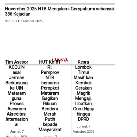
November 2025 NTB Mengalami Gempabumi sebanyak
386 Kejadian
Senin, 1 Desember 2025
LAINNYA
Tim Asesor
HUT Ke-81
Kesra
ACQUIN
RI,
Lombok
asal
Pemprov
Timur
Jerman
NTB
Masif kan
Berkunjung
bersama
Kembali
ke UIN
Pempkot
Gerakan
Mataram
Mataram
Magrib
guna
Bagikan
Mengaji,
Proses
Ribuan
Libatkan
Asesmen
Bendera
Guru Ngaji
Akreditasi
Merah
hingga
Internasion
Putih
DPRD
al
kepada
Jumat, 7
Masyarakat
Jumat, 7
Agustus 2026
Agustus 2026
Jumat, 7