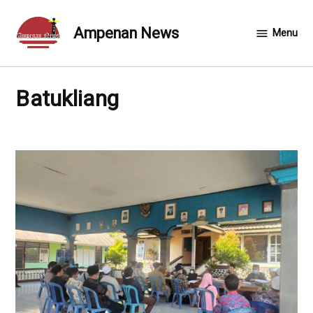
Skip
to
Ampenan News
Menu
content
Batukliang