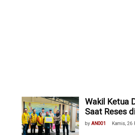
Wakil Ketua D
Saat Reses d
by
AN001
Kamis, 26 