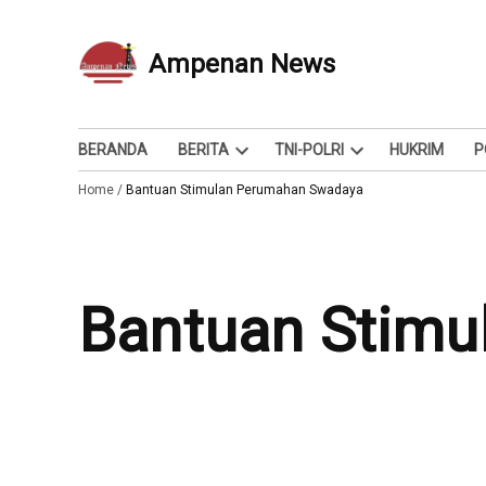
Skip
to
Ampenan News
Berita dan Info
content
BERANDA
BERITA
TNI-POLRI
HUKRIM
P
Open
Open
Home
/
Bantuan Stimulan Perumahan Swadaya
dropdown
dropdown
menu
menu
Bantuan Stim