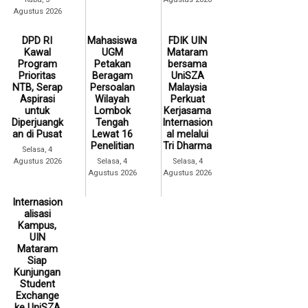
Agustus 2026
DPD RI
Mahasiswa
FDIK UIN
Kawal
UGM
Mataram
Program
Petakan
bersama
Prioritas
Beragam
UniSZA
NTB, Serap
Persoalan
Malaysia
Aspirasi
Wilayah
Perkuat
untuk
Lombok
Kerjasama
Diperjuangk
Tengah
Internasion
an di Pusat
Lewat 16
al melalui
Penelitian
Tri Dharma
Selasa, 4
Agustus 2026
Selasa, 4
Selasa, 4
Agustus 2026
Agustus 2026
Internasion
alisasi
Kampus,
UIN
Mataram
Siap
Kunjungan
Student
Exchange
ke UniSZA