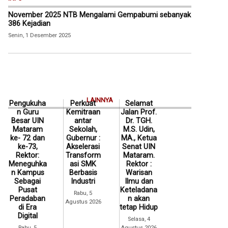
November 2025 NTB Mengalami Gempabumi sebanyak
386 Kejadian
Senin, 1 Desember 2025
LAINNYA
Pengukuha
Perkuat
Selamat
n Guru
Kemitraan
Jalan Prof.
Besar UIN
antar
Dr. TGH.
Mataram
Sekolah,
M.S. Udin,
ke- 72 dan
Gubernur :
MA., Ketua
ke-73,
Akselerasi
Senat UIN
Rektor:
Transform
Mataram.
Meneguhka
asi SMK
Rektor :
n Kampus
Berbasis
Warisan
Sebagai
Industri
Ilmu dan
Pusat
Keteladana
Rabu, 5
Peradaban
n akan
Agustus 2026
di Era
tetap Hidup
Digital
Selasa, 4
Rabu, 5
Agustus 2026