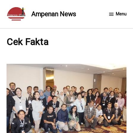
Skip
to
Ampenan News
Menu
content
Cek Fakta