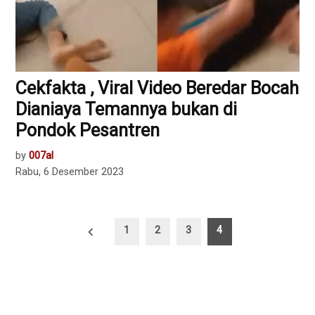
Cekfakta , Viral Video Beredar Bocah
Dianiaya Temannya bukan di
Pondok Pesantren
by
007al
Rabu, 6 Desember 2023
Paginasi
1
2
3
4
pos