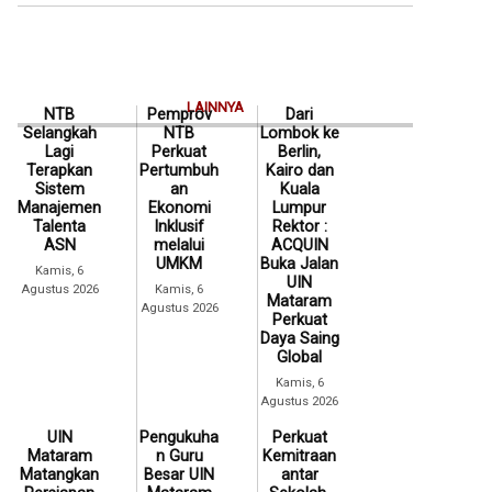
LAINNYA
NTB
Pemprov
Dari
Selangkah
NTB
Lombok ke
Lagi
Perkuat
Berlin,
Terapkan
Pertumbuh
Kairo dan
Sistem
an
Kuala
Manajemen
Ekonomi
Lumpur
Talenta
Inklusif
Rektor :
ASN
melalui
ACQUIN
UMKM
Buka Jalan
Kamis, 6
UIN
Agustus 2026
Kamis, 6
Mataram
Agustus 2026
Perkuat
Daya Saing
Global
Kamis, 6
Agustus 2026
UIN
Pengukuha
Perkuat
Mataram
n Guru
Kemitraan
Matangkan
Besar UIN
antar