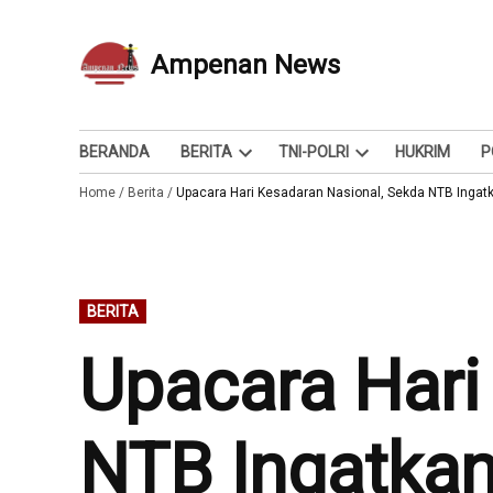
Skip
to
Ampenan News
Berita dan Info
content
BERANDA
BERITA
TNI-POLRI
HUKRIM
P
Open
Open
Home
/
Berita
/
Upacara Hari Kesadaran Nasional, Sekda NTB Ingatk
dropdown
dropdown
menu
menu
POSTED
BERITA
IN
Upacara Hari
NTB Ingatkan