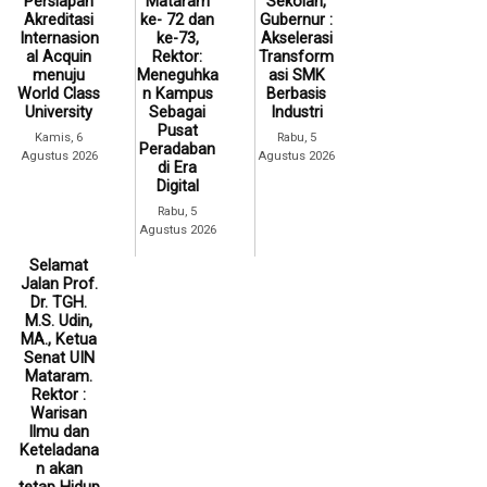
Persiapan
Mataram
Sekolah,
Akreditasi
ke- 72 dan
Gubernur :
Internasion
ke-73,
Akselerasi
al Acquin
Rektor:
Transform
menuju
Meneguhka
asi SMK
World Class
n Kampus
Berbasis
University
Sebagai
Industri
Pusat
Kamis, 6
Rabu, 5
Peradaban
Agustus 2026
Agustus 2026
di Era
Digital
Rabu, 5
Agustus 2026
Selamat
Jalan Prof.
Dr. TGH.
M.S. Udin,
MA., Ketua
Senat UIN
Mataram.
Rektor :
Warisan
Ilmu dan
Keteladana
n akan