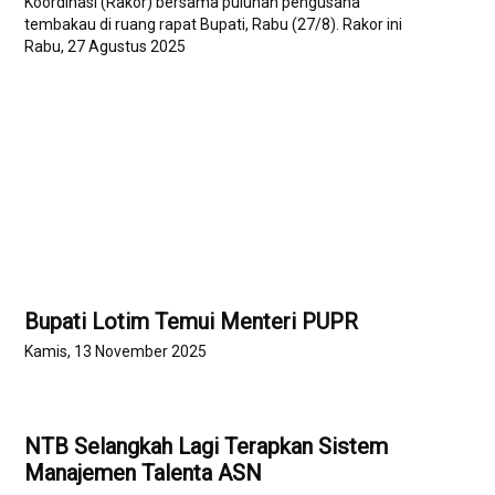
Koordinasi (Rakor) bersama puluhan pengusaha
tembakau di ruang rapat Bupati, Rabu (27/8). Rakor ini
menjadi forum strategis untuk merumuskan langkah
Rabu, 27 Agustus 2025
konkret dalam menyelamatkan sektor agribisnis
tembakau, yang selama ini menjadi…
Bupati Lotim Temui Menteri PUPR
Kamis, 13 November 2025
NTB Selangkah Lagi Terapkan Sistem
Manajemen Talenta ASN