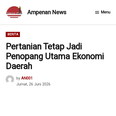
Skip
to
Ampenan News
Menu
content
POSTED
BERITA
IN
Pertanian Tetap Jadi
Penopang Utama Ekonomi
Daerah
by
AN001
Jumat, 26 Juni 2026