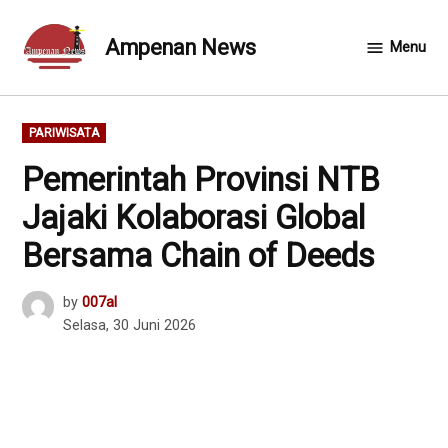
Skip
to
Ampenan News
Menu
content
POSTED
PARIWISATA
IN
Pemerintah Provinsi NTB
Jajaki Kolaborasi Global
Bersama Chain of Deeds
by
007al
Selasa, 30 Juni 2026