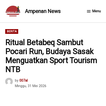
Skip
to
Ampenan News
Menu
content
POSTED
BERITA
IN
Ritual Betabeq Sambut
Pocari Run, Budaya Sasak
Menguatkan Sport Tourism
NTB
by
007al
Minggu, 31 Mei 2026