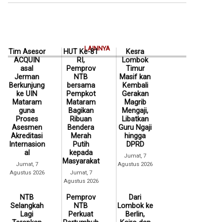
LAINNYA
Tim Asesor
HUT Ke-81
Kesra
ACQUIN
RI,
Lombok
asal
Pemprov
Timur
Jerman
NTB
Masif kan
Berkunjung
bersama
Kembali
ke UIN
Pempkot
Gerakan
Mataram
Mataram
Magrib
guna
Bagikan
Mengaji,
Proses
Ribuan
Libatkan
Asesmen
Bendera
Guru Ngaji
Akreditasi
Merah
hingga
Internasion
Putih
DPRD
al
kepada
Jumat, 7
Masyarakat
Jumat, 7
Agustus 2026
Agustus 2026
Jumat, 7
Agustus 2026
NTB
Pemprov
Dari
Selangkah
NTB
Lombok ke
Lagi
Perkuat
Berlin,