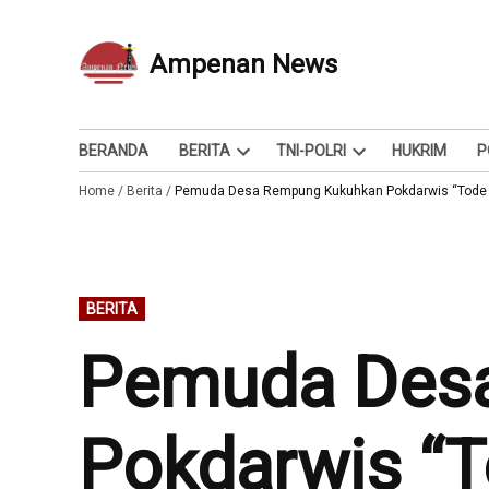
Skip
to
Ampenan News
Berita dan Info
content
BERANDA
BERITA
TNI-POLRI
HUKRIM
P
Open
Open
Home
/
Berita
/
Pemuda Desa Rempung Kukuhkan Pokdarwis “Tode D
dropdown
dropdown
menu
menu
POSTED
BERITA
IN
Pemuda Des
Pokdarwis “T