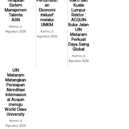
Terapkan
Pertumbuh
Kairo dan
Sistem
an
Kuala
Manajemen
Ekonomi
Lumpur
Talenta
Inklusif
Rektor :
ASN
melalui
ACQUIN
UMKM
Buka Jalan
Kamis, 6
UIN
Agustus 2026
Kamis, 6
Mataram
Agustus 2026
Perkuat
Daya Saing
Global
Kamis, 6
Agustus 2026
UIN
Mataram
Matangkan
Persiapan
Akreditasi
Internasion
al Acquin
menuju
World Class
University
Kamis, 6
Agustus 2026