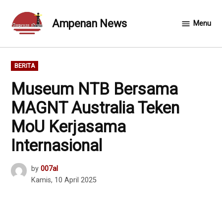
Skip
to
Ampenan News
Menu
content
POSTED
BERITA
IN
Museum NTB Bersama
MAGNT Australia Teken
MoU Kerjasama
Internasional
by
007al
Kamis, 10 April 2025