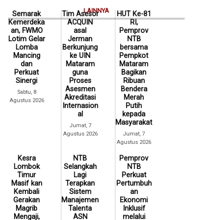
LAINNYA
Semarak
Tim Asesor
HUT Ke-81
Kemerdeka
ACQUIN
RI,
an, FWMO
asal
Pemprov
Lotim Gelar
Jerman
NTB
Lomba
Berkunjung
bersama
Mancing
ke UIN
Pempkot
dan
Mataram
Mataram
Perkuat
guna
Bagikan
Sinergi
Proses
Ribuan
Asesmen
Bendera
Sabtu, 8
Akreditasi
Merah
Agustus 2026
Internasion
Putih
al
kepada
Masyarakat
Jumat, 7
Agustus 2026
Jumat, 7
Agustus 2026
Kesra
NTB
Pemprov
Lombok
Selangkah
NTB
Timur
Lagi
Perkuat
Masif kan
Terapkan
Pertumbuh
Kembali
Sistem
an
Gerakan
Manajemen
Ekonomi
Magrib
Talenta
Inklusif
Mengaji,
ASN
melalui