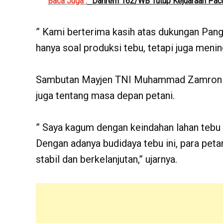
Baca Juga :
Danrem 162/WB Tutup Kejuaraan Pacu
” Kami berterima kasih atas dukungan Pang
hanya soal produksi tebu, tetapi juga mening
Sambutan Mayjen TNI Muhammad Zamroni tid
juga tentang masa depan petani.
” Saya kagum dengan keindahan lahan tebu 
Dengan adanya budidaya tebu ini, para peta
stabil dan berkelanjutan,” ujarnya.