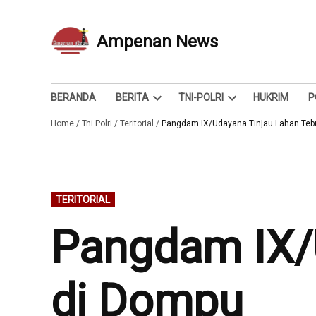
Skip
to
Ampenan News
Berita dan Info
content
BERANDA
BERITA
TNI-POLRI
HUKRIM
P
Open
Open
Home
/
Tni Polri
/
Teritorial
/
dropdown
Pangdam IX/Udayana Tinjau Lahan Teb
dropdown
menu
menu
POSTED
TERITORIAL
IN
Pangdam IX/
di Dompu