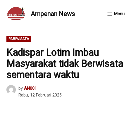
Skip
to
Ampenan News
Menu
content
POSTED
PARIWISATA
IN
Kadispar Lotim Imbau
Masyarakat tidak Berwisata
sementara waktu
by
AN001
Rabu, 12 Februari 2025