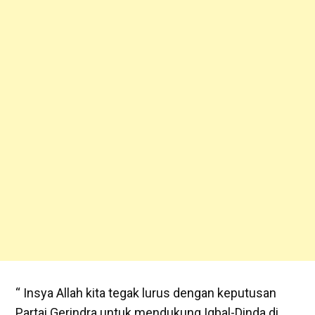
“ Insya Allah kita tegak lurus dengan keputusan
Partai Gerindra untuk mendukung Iqbal-Dinda di