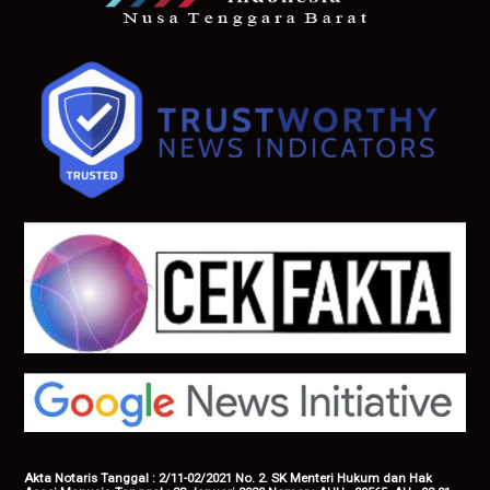
Akta Notaris Tanggal : 2/11-02/2021 No. 2. SK Menteri Hukum dan Hak