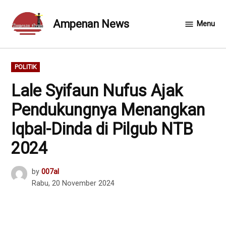
Skip
to
Ampenan News
Menu
content
POSTED
POLITIK
IN
Lale Syifaun Nufus Ajak
Pendukungnya Menangkan
Iqbal-Dinda di Pilgub NTB
2024
by
007al
Rabu, 20 November 2024