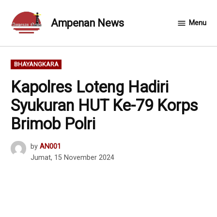
Skip
to
Ampenan News
Menu
content
POSTED
BHAYANGKARA
IN
Kapolres Loteng Hadiri
Syukuran HUT Ke-79 Korps
Brimob Polri
by
AN001
Jumat, 15 November 2024