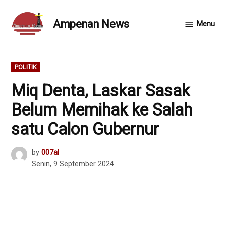
Skip
to
Ampenan News
Menu
content
POSTED
POLITIK
IN
Miq Denta, Laskar Sasak
Belum Memihak ke Salah
satu Calon Gubernur
by
007al
Senin, 9 September 2024