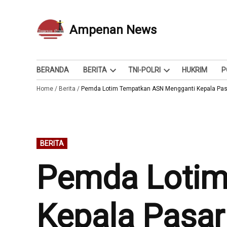
Skip
to
Ampenan News
Berita dan Info
content
BERANDA
BERITA
TNI-POLRI
HUKRIM
P
Open
Open
Home
/
Berita
/
Pemda Lotim Tempatkan ASN Mengganti Kepala Pas
dropdown
dropdown
menu
menu
POSTED
BERITA
IN
Pemda Lotim
Kepala Pasar