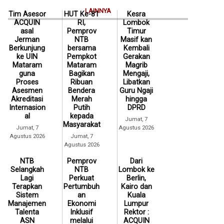
LAINNYA
Tim Asesor
HUT Ke-81
Kesra
ACQUIN
RI,
Lombok
asal
Pemprov
Timur
Jerman
NTB
Masif kan
Berkunjung
bersama
Kembali
ke UIN
Pempkot
Gerakan
Mataram
Mataram
Magrib
guna
Bagikan
Mengaji,
Proses
Ribuan
Libatkan
Asesmen
Bendera
Guru Ngaji
Akreditasi
Merah
hingga
Internasion
Putih
DPRD
al
kepada
Jumat, 7
Masyarakat
Jumat, 7
Agustus 2026
Agustus 2026
Jumat, 7
Agustus 2026
NTB
Pemprov
Dari
Selangkah
NTB
Lombok ke
Lagi
Perkuat
Berlin,
Terapkan
Pertumbuh
Kairo dan
Sistem
an
Kuala
Manajemen
Ekonomi
Lumpur
Talenta
Inklusif
Rektor :
ASN
melalui
ACQUIN