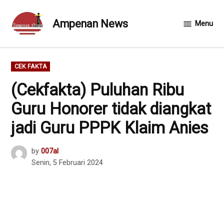
Skip
to
Ampenan News
Menu
content
POSTED
CEK FAKTA
IN
(Cekfakta) Puluhan Ribu
Guru Honorer tidak diangkat
jadi Guru PPPK Klaim Anies
by
007al
Senin, 5 Februari 2024