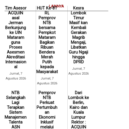
LAINNYA
Tim Asesor
HUT Ke-81
Kesra
ACQUIN
RI,
Lombok
asal
Pemprov
Timur
Jerman
NTB
Masif kan
Berkunjung
bersama
Kembali
ke UIN
Pempkot
Gerakan
Mataram
Mataram
Magrib
guna
Bagikan
Mengaji,
Proses
Ribuan
Libatkan
Asesmen
Bendera
Guru Ngaji
Akreditasi
Merah
hingga
Internasion
Putih
DPRD
al
kepada
Jumat, 7
Masyarakat
Jumat, 7
Agustus 2026
Agustus 2026
Jumat, 7
Agustus 2026
NTB
Pemprov
Dari
Selangkah
NTB
Lombok ke
Lagi
Perkuat
Berlin,
Terapkan
Pertumbuh
Kairo dan
Sistem
an
Kuala
Manajemen
Ekonomi
Lumpur
Talenta
Inklusif
Rektor :
ASN
melalui
ACQUIN