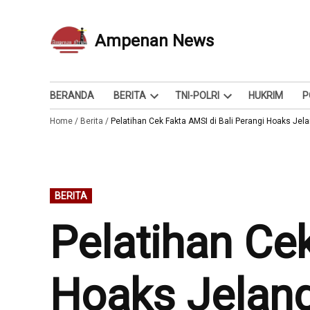
Skip
to
Ampenan News
Berita dan Info
content
BERANDA
BERITA
TNI-POLRI
HUKRIM
P
Open
Open
Home
/
Berita
/
Pelatihan Cek Fakta AMSI di Bali Perangi Hoaks Jel
dropdown
dropdown
menu
menu
POSTED
BERITA
IN
Pelatihan Cek
Hoaks Jelan