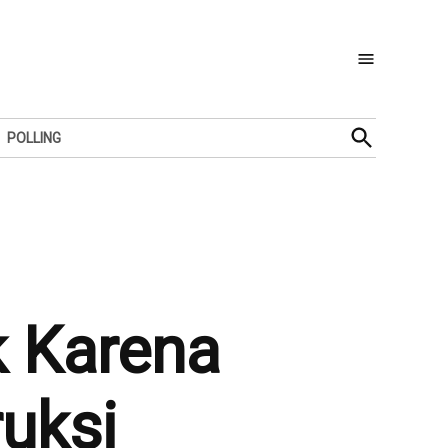
Open
POLLING
Search
 Karena
uksi