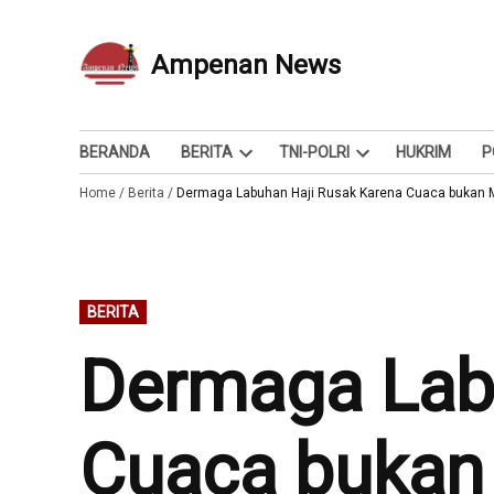
Skip
to
Ampenan News
Berita dan Info
content
BERANDA
BERITA
TNI-POLRI
HUKRIM
P
Open
Open
Home
/
Berita
/
Dermaga Labuhan Haji Rusak Karena Cuaca bukan 
dropdown
dropdown
menu
menu
POSTED
BERITA
IN
Dermaga Lab
Cuaca bukan