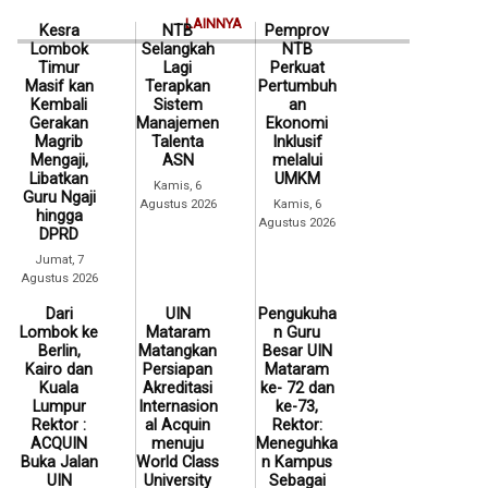
LAINNYA
Kesra
NTB
Pemprov
Lombok
Selangkah
NTB
Timur
Lagi
Perkuat
Masif kan
Terapkan
Pertumbuh
Kembali
Sistem
an
Gerakan
Manajemen
Ekonomi
Magrib
Talenta
Inklusif
Mengaji,
ASN
melalui
Libatkan
UMKM
Kamis, 6
Guru Ngaji
Agustus 2026
Kamis, 6
hingga
Agustus 2026
DPRD
Jumat, 7
Agustus 2026
Dari
UIN
Pengukuha
Lombok ke
Mataram
n Guru
Berlin,
Matangkan
Besar UIN
Kairo dan
Persiapan
Mataram
Kuala
Akreditasi
ke- 72 dan
Lumpur
Internasion
ke-73,
Rektor :
al Acquin
Rektor:
ACQUIN
menuju
Meneguhka
Buka Jalan
World Class
n Kampus
UIN
University
Sebagai