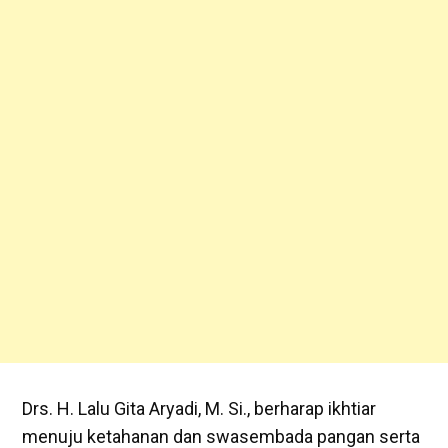
Drs. H. Lalu Gita Aryadi, M. Si., berharap ikhtiar
menuju ketahanan dan swasembada pangan serta