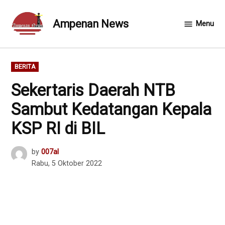
Skip
to
Ampenan News
Menu
content
POSTED
BERITA
IN
Sekertaris Daerah NTB
Sambut Kedatangan Kepala
KSP RI di BIL
by
007al
Rabu, 5 Oktober 2022