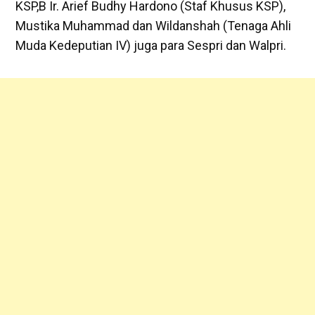
KSP,B Ir. Arief Budhy Hardono (Staf Khusus KSP),
Mustika Muhammad dan Wildanshah (Tenaga Ahli
Muda Kedeputian IV) juga para Sespri dan Walpri.