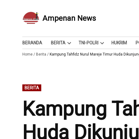
Skip
to
Ampenan News
Berita dan Info
content
BERANDA
BERITA
TNI-POLRI
HUKRIM
P
Open
Open
Home
/
Berita
/
Kampung Tahfidz Nurul Mareje Timur Huda Dikunjun
dropdown
dropdown
menu
menu
POSTED
BERITA
IN
Kampung Tahf
Huda Dikunju