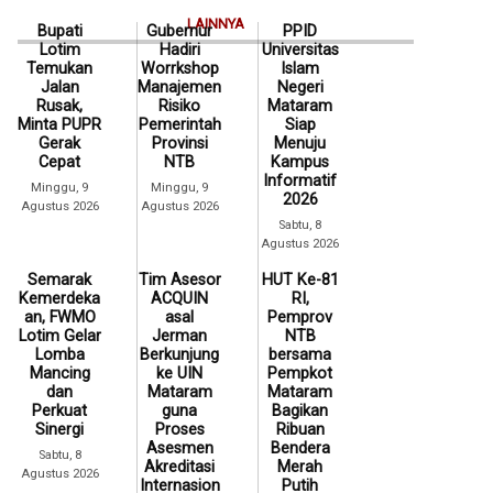
LAINNYA
Bupati
Gubernur
PPID
Lotim
Hadiri
Universitas
Temukan
Worrkshop
Islam
Jalan
Manajemen
Negeri
Rusak,
Risiko
Mataram
Minta PUPR
Pemerintah
Siap
Gerak
Provinsi
Menuju
Cepat
NTB
Kampus
Informatif
Minggu, 9
Minggu, 9
2026
Agustus 2026
Agustus 2026
Sabtu, 8
Agustus 2026
Semarak
Tim Asesor
HUT Ke-81
Kemerdeka
ACQUIN
RI,
an, FWMO
asal
Pemprov
Lotim Gelar
Jerman
NTB
Lomba
Berkunjung
bersama
Mancing
ke UIN
Pempkot
dan
Mataram
Mataram
Perkuat
guna
Bagikan
Sinergi
Proses
Ribuan
Asesmen
Bendera
Sabtu, 8
Akreditasi
Merah
Agustus 2026
Internasion
Putih