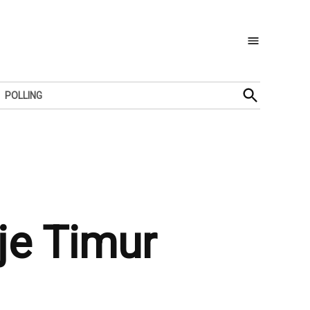
Open
POLLING
Search
je Timur