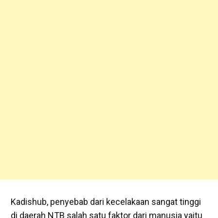
Kadishub, penyebab dari kecelakaan sangat tinggi
di daerah NTB salah satu faktor dari manusia yaitu