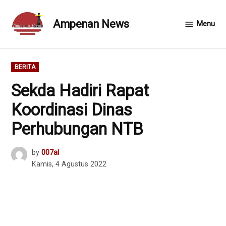
Skip
to
Ampenan News
Menu
content
POSTED
BERITA
IN
Sekda Hadiri Rapat
Koordinasi Dinas
Perhubungan NTB
by
007al
Kamis, 4 Agustus 2022