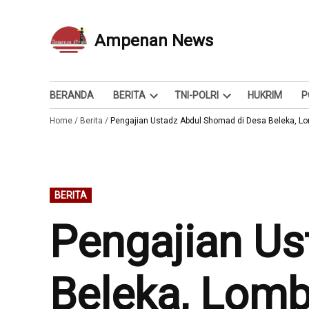
Skip
to
Ampenan News
Berita dan Info
content
BERANDA
BERITA
TNI-POLRI
HUKRIM
P
Open
Open
Home
/
Berita
/
Pengajian Ustadz Abdul Shomad di Desa Beleka, L
dropdown
dropdown
menu
menu
POSTED
BERITA
IN
Pengajian Us
Beleka, Lom