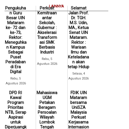
LAINNYA
Pengukuha
Perkuat
Selamat
n Guru
Kemitraan
Jalan Prof.
Besar UIN
antar
Dr. TGH.
Mataram
Sekolah,
M.S. Udin,
ke- 72 dan
Gubernur :
MA., Ketua
ke-73,
Akselerasi
Senat UIN
Rektor:
Transform
Mataram.
Meneguhka
asi SMK
Rektor :
n Kampus
Berbasis
Warisan
Sebagai
Industri
Ilmu dan
Pusat
Keteladana
Rabu, 5
Peradaban
n akan
Agustus 2026
di Era
tetap Hidup
Digital
Selasa, 4
Rabu, 5
Agustus 2026
Agustus 2026
DPD RI
Mahasiswa
FDIK UIN
Kawal
UGM
Mataram
Program
Petakan
bersama
Prioritas
Beragam
UniSZA
NTB, Serap
Persoalan
Malaysia
Aspirasi
Wilayah
Perkuat
untuk
Lombok
Kerjasama
Diperjuangk
Tengah
Internasion