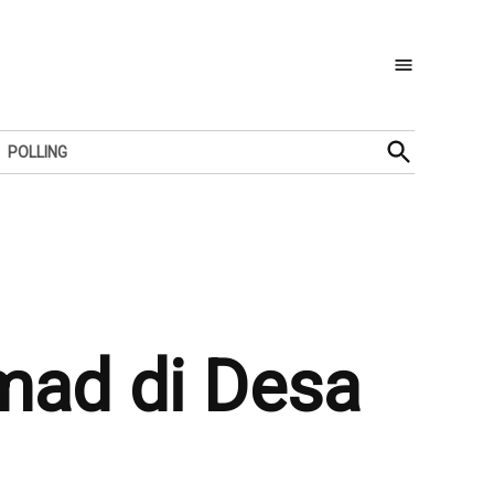
Open
POLLING
Search
mad di Desa