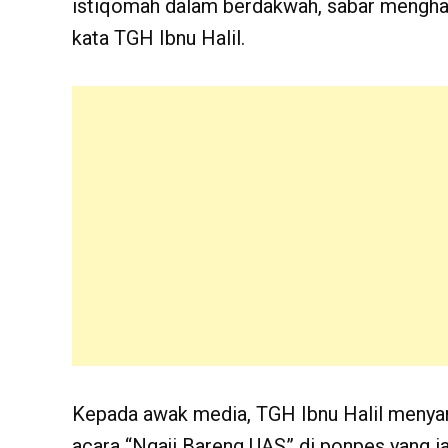
istiqomah dalam berdakwah, sabar menghada
kata TGH Ibnu Halil.
Kepada awak media, TGH Ibnu Halil menyam
acara “Ngaji Bareng UAS” di ponpes yang ia