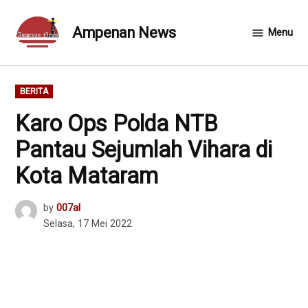
Skip
to
Ampenan News
Menu
content
POSTED
BERITA
IN
Karo Ops Polda NTB
Pantau Sejumlah Vihara di
Kota Mataram
by
007al
Selasa, 17 Mei 2022