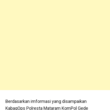
Berdasarkan imformasi yang disampaikan
KabagOps Polresta Mataram KomPol Gede