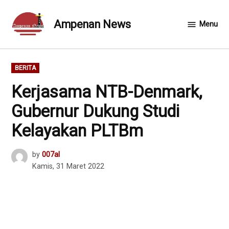
Skip
to
Ampenan News
Menu
content
POSTED
BERITA
IN
Kerjasama NTB-Denmark,
Gubernur Dukung Studi
Kelayakan PLTBm
by
007al
Kamis, 31 Maret 2022