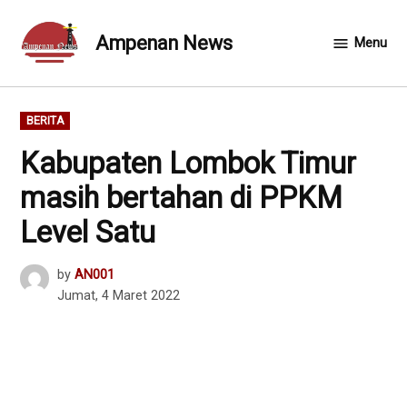
Skip
to
Ampenan News
Menu
content
POSTED
BERITA
IN
Kabupaten Lombok Timur
masih bertahan di PPKM
Level Satu
by
AN001
Jumat, 4 Maret 2022