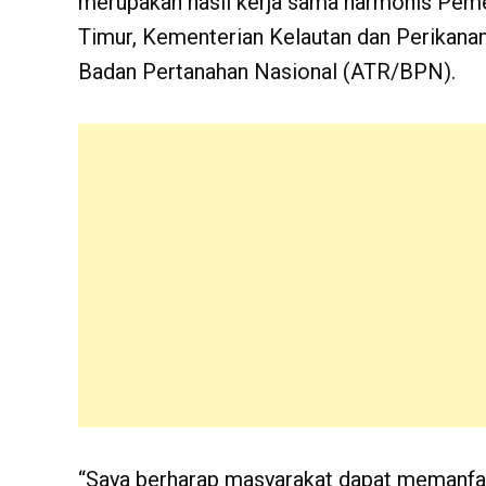
merupakan hasil kerja sama harmonis Pe
Timur, Kementerian Kelautan dan Perikanan
Badan Pertanahan Nasional (ATR/BPN).
“Saya berharap masyarakat dapat memanfaa