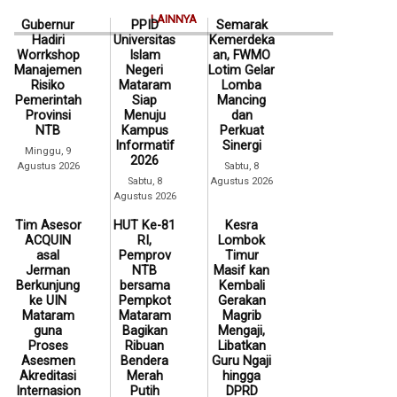
LAINNYA
Gubernur
PPID
Semarak
Hadiri
Universitas
Kemerdeka
Worrkshop
Islam
an, FWMO
Manajemen
Negeri
Lotim Gelar
Risiko
Mataram
Lomba
Pemerintah
Siap
Mancing
Provinsi
Menuju
dan
NTB
Kampus
Perkuat
Informatif
Sinergi
Minggu, 9
2026
Agustus 2026
Sabtu, 8
Sabtu, 8
Agustus 2026
Agustus 2026
Tim Asesor
HUT Ke-81
Kesra
ACQUIN
RI,
Lombok
asal
Pemprov
Timur
Jerman
NTB
Masif kan
Berkunjung
bersama
Kembali
ke UIN
Pempkot
Gerakan
Mataram
Mataram
Magrib
guna
Bagikan
Mengaji,
Proses
Ribuan
Libatkan
Asesmen
Bendera
Guru Ngaji
Akreditasi
Merah
hingga
Internasion
Putih
DPRD