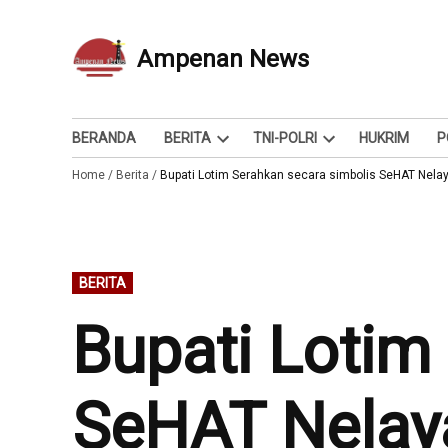
Skip
to
Ampenan News
Berita dan Info
content
BERANDA
BERITA
TNI-POLRI
HUKRIM
P
Open
Open
Home
/
Berita
/
Bupati Lotim Serahkan secara simbolis SeHAT Nela
dropdown
dropdown
menu
menu
POSTED
BERITA
IN
Bupati Lotim
SeHAT Nelay