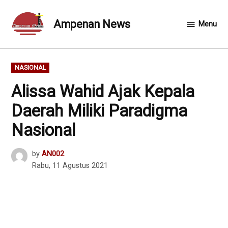
Skip
to
Ampenan News
Menu
content
POSTED
NASIONAL
IN
Alissa Wahid Ajak Kepala
Daerah Miliki Paradigma
Nasional
by
AN002
Rabu, 11 Agustus 2021