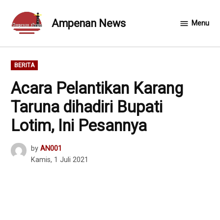
Skip
to
Ampenan News
Menu
content
POSTED
BERITA
IN
Acara Pelantikan Karang
Taruna dihadiri Bupati
Lotim, Ini Pesannya
by
AN001
Kamis, 1 Juli 2021