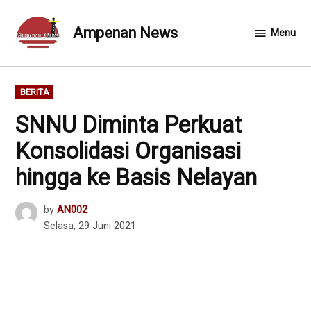
Skip
to
Ampenan News
Menu
content
POSTED
BERITA
IN
SNNU Diminta Perkuat
Konsolidasi Organisasi
hingga ke Basis Nelayan
by
AN002
Selasa, 29 Juni 2021