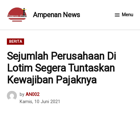
Skip
to
Ampenan News
Menu
content
POSTED
BERITA
IN
Sejumlah Perusahaan Di
Lotim Segera Tuntaskan
Kewajiban Pajaknya
by
AN002
Kamis, 10 Juni 2021