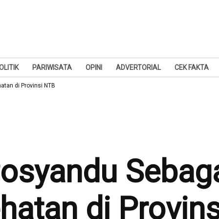
OLITIK
PARIWISATA
OPINI
ADVERTORIAL
CEK FAKTA
atan di Provinsi NTB
 Posyandu Sebag
hatan di Provin