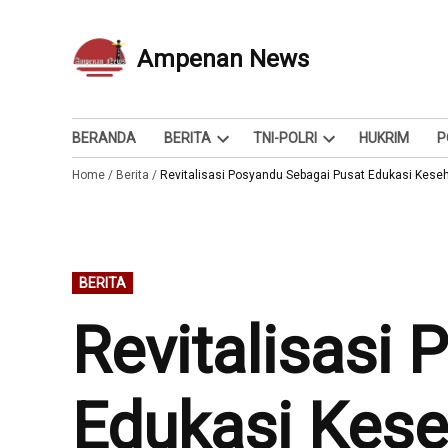
Skip
to
Ampenan News
Berita dan Info
content
BERANDA
BERITA
TNI-POLRI
HUKRIM
P
Open
Open
Home
/
Berita
/
Revitalisasi Posyandu Sebagai Pusat Edukasi Keseh
dropdown
dropdown
menu
menu
POSTED
BERITA
IN
Revitalisasi
Edukasi Kese