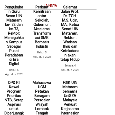
LAINNYA
Pengukuha
Perkuat
Selamat
n Guru
Kemitraan
Jalan Prof.
Besar UIN
antar
Dr. TGH.
Mataram
Sekolah,
M.S. Udin,
ke- 72 dan
Gubernur :
MA., Ketua
ke-73,
Akselerasi
Senat UIN
Rektor:
Transform
Mataram.
Meneguhka
asi SMK
Rektor :
n Kampus
Berbasis
Warisan
Sebagai
Industri
Ilmu dan
Pusat
Keteladana
Rabu, 5
Peradaban
n akan
Agustus 2026
di Era
tetap Hidup
Digital
Selasa, 4
Rabu, 5
Agustus 2026
Agustus 2026
DPD RI
Mahasiswa
FDIK UIN
Kawal
UGM
Mataram
Program
Petakan
bersama
Prioritas
Beragam
UniSZA
NTB, Serap
Persoalan
Malaysia
Aspirasi
Wilayah
Perkuat
untuk
Lombok
Kerjasama
Diperjuangk
Tengah
Internasion