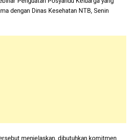
ebinar Penguatan Posyandu Keluarga yang
sama dengan Dinas Kesehatan NTB, Senin
rsebut menjelaskan, dibutuhkan komitmen