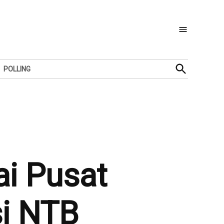
Open
POLLING
Search
ai Pusat
si NTB