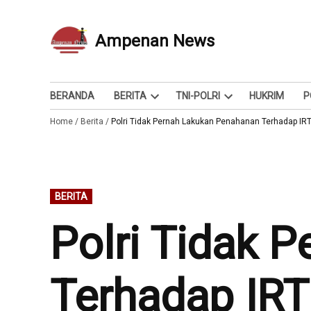
Skip
to
Ampenan News
Berita dan Info
content
BERANDA
BERITA
TNI-POLRI
HUKRIM
P
Open
Open
Home
/
Berita
/
Polri Tidak Pernah Lakukan Penahanan Terhadap IRT 
dropdown
dropdown
menu
menu
POSTED
BERITA
IN
Polri Tidak 
Terhadap IRT 