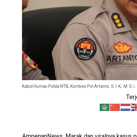
Kabid Humas Polda NTB, Kombes Pol Artanto. S. I. K,. M. S. i.
Ter
AmpenanNews. Marak dan viralnya kasus p