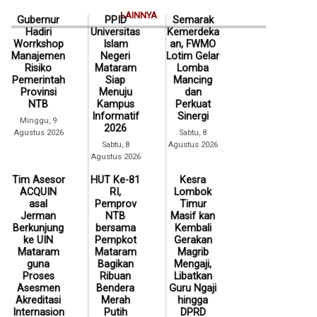
LAINNYA
Gubernur
PPID
Semarak
Hadiri
Universitas
Kemerdeka
Worrkshop
Islam
an, FWMO
Manajemen
Negeri
Lotim Gelar
Risiko
Mataram
Lomba
Pemerintah
Siap
Mancing
Provinsi
Menuju
dan
NTB
Kampus
Perkuat
Informatif
Sinergi
Minggu, 9
2026
Agustus 2026
Sabtu, 8
Sabtu, 8
Agustus 2026
Agustus 2026
Tim Asesor
HUT Ke-81
Kesra
ACQUIN
RI,
Lombok
asal
Pemprov
Timur
Jerman
NTB
Masif kan
Berkunjung
bersama
Kembali
ke UIN
Pempkot
Gerakan
Mataram
Mataram
Magrib
guna
Bagikan
Mengaji,
Proses
Ribuan
Libatkan
Asesmen
Bendera
Guru Ngaji
Akreditasi
Merah
hingga
Internasion
Putih
DPRD