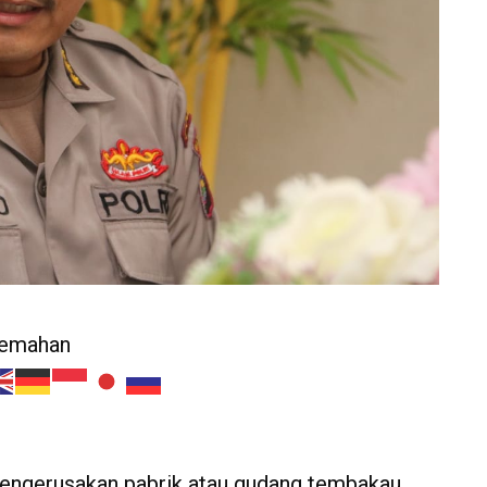
jemahan
engerusakan pabrik atau gudang tembakau,