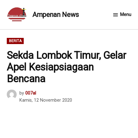
Skip
to
Ampenan News
Menu
content
POSTED
BERITA
IN
Sekda Lombok Timur, Gelar
Apel Kesiapsiagaan
Bencana
by
007al
Kamis, 12 November 2020