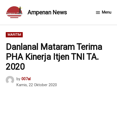
Skip
to
Ampenan News
Menu
content
POSTED
MARITIM
IN
Danlanal Mataram Terima
PHA Kinerja Itjen TNI TA.
2020
by
007al
Kamis, 22 Oktober 2020