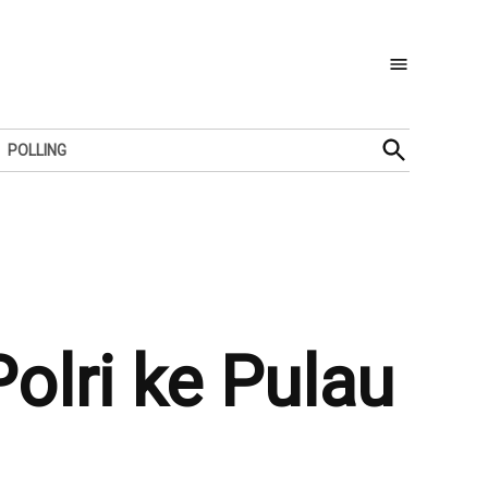
Open
POLLING
Search
lri ke Pulau