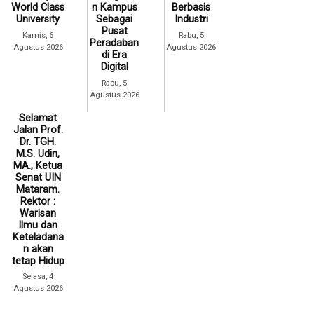
World Class
n Kampus
Berbasis
University
Sebagai
Industri
Pusat
Kamis, 6
Rabu, 5
Peradaban
Agustus 2026
Agustus 2026
di Era
Digital
Rabu, 5
Agustus 2026
Selamat
Jalan Prof.
Dr. TGH.
M.S. Udin,
MA., Ketua
Senat UIN
Mataram.
Rektor :
Warisan
Ilmu dan
Keteladana
n akan
tetap Hidup
Selasa, 4
Agustus 2026