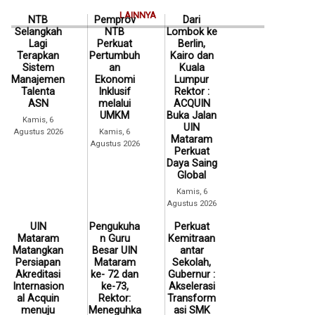
LAINNYA
NTB
Pemprov
Dari
Selangkah
NTB
Lombok ke
Lagi
Perkuat
Berlin,
Terapkan
Pertumbuh
Kairo dan
Sistem
an
Kuala
Manajemen
Ekonomi
Lumpur
Talenta
Inklusif
Rektor :
ASN
melalui
ACQUIN
UMKM
Buka Jalan
Kamis, 6
UIN
Agustus 2026
Kamis, 6
Mataram
Agustus 2026
Perkuat
Daya Saing
Global
Kamis, 6
Agustus 2026
UIN
Pengukuha
Perkuat
Mataram
n Guru
Kemitraan
Matangkan
Besar UIN
antar
Persiapan
Mataram
Sekolah,
Akreditasi
ke- 72 dan
Gubernur :
Internasion
ke-73,
Akselerasi
al Acquin
Rektor:
Transform
menuju
Meneguhka
asi SMK