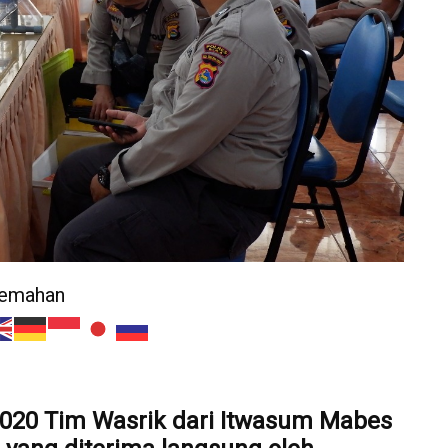
jemahan
2020
Tim Wasrik dari Itwasum Mabes