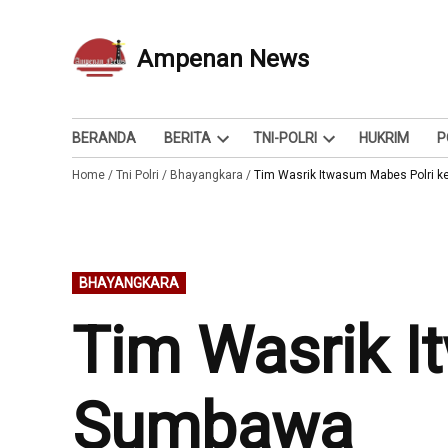
Skip
to
Ampenan News
Berita dan Info
content
BERANDA
BERITA
TNI-POLRI
HUKRIM
P
Open
Open
Home
/
Tni Polri
/
Bhayangkara
dropdown
/
Tim Wasrik Itwasum Mabes Polri 
dropdown
menu
menu
POSTED
BHAYANGKARA
IN
Tim Wasrik I
Sumbawa