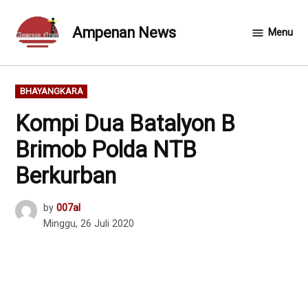
Skip
to
Ampenan News
Menu
content
POSTED
BHAYANGKARA
IN
Kompi Dua Batalyon B
Brimob Polda NTB
Berkurban
by
007al
Minggu, 26 Juli 2020