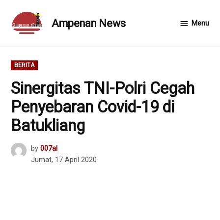
Skip
to
Ampenan News
Menu
content
POSTED
BERITA
IN
Sinergitas TNI-Polri Cegah
Penyebaran Covid-19 di
Batukliang
by
007al
Jumat, 17 April 2020