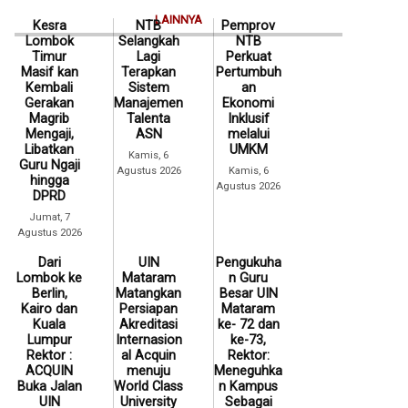
LAINNYA
Kesra
NTB
Pemprov
Lombok
Selangkah
NTB
Timur
Lagi
Perkuat
Masif kan
Terapkan
Pertumbuh
Kembali
Sistem
an
Gerakan
Manajemen
Ekonomi
Magrib
Talenta
Inklusif
Mengaji,
ASN
melalui
Libatkan
UMKM
Kamis, 6
Guru Ngaji
Agustus 2026
Kamis, 6
hingga
Agustus 2026
DPRD
Jumat, 7
Agustus 2026
Dari
UIN
Pengukuha
Lombok ke
Mataram
n Guru
Berlin,
Matangkan
Besar UIN
Kairo dan
Persiapan
Mataram
Kuala
Akreditasi
ke- 72 dan
Lumpur
Internasion
ke-73,
Rektor :
al Acquin
Rektor:
ACQUIN
menuju
Meneguhka
Buka Jalan
World Class
n Kampus
UIN
University
Sebagai