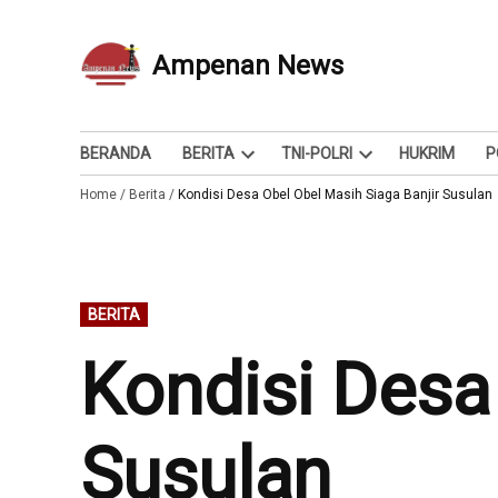
Skip
to
Ampenan News
Berita dan Info
content
BERANDA
BERITA
TNI-POLRI
HUKRIM
P
Open
Open
Home
/
Berita
/
Kondisi Desa Obel Obel Masih Siaga Banjir Susulan
dropdown
dropdown
menu
menu
POSTED
BERITA
IN
Kondisi Desa
Susulan