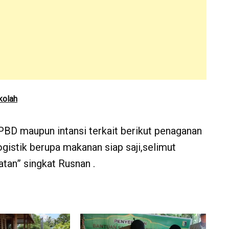
kolah
BPBD maupun intansi terkait berikut penaganan
istik berupa makanan siap saji,selimut
tan” singkat Rusnan .