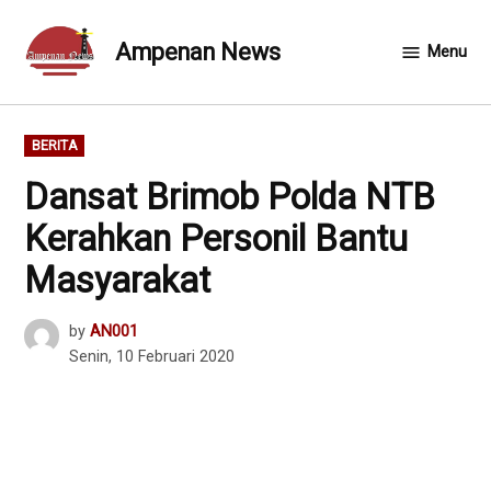
Skip
to
Ampenan News
Menu
content
POSTED
BERITA
IN
Dansat Brimob Polda NTB
Kerahkan Personil Bantu
Masyarakat
by
AN001
Senin, 10 Februari 2020