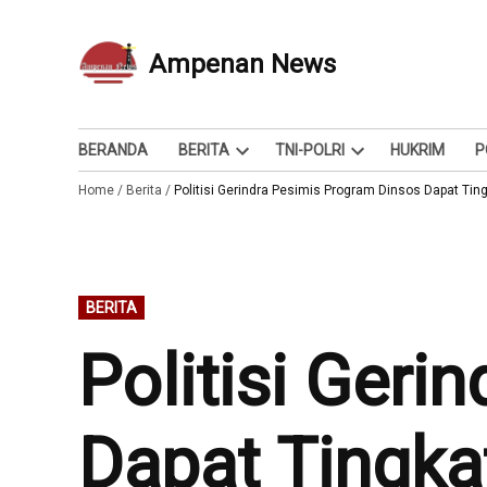
Skip
to
Ampenan News
Berita dan Info
content
BERANDA
BERITA
TNI-POLRI
HUKRIM
P
Open
Open
Home
/
Berita
/
Politisi Gerindra Pesimis Program Dinsos Dapat Ti
dropdown
dropdown
menu
menu
POSTED
BERITA
IN
Politisi Ger
Dapat Tingka