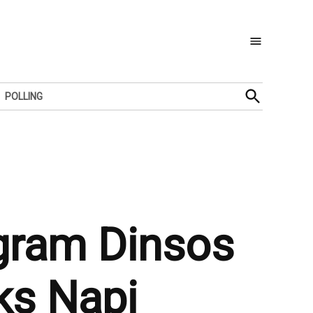
Open
POLLING
Search
ogram Dinsos
ks Napi