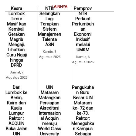
LAINNYA
Kesra
NTB
Pemprov
Lombok
Selangkah
NTB
Timur
Lagi
Perkuat
Masif kan
Terapkan
Pertumbuh
Kembali
Sistem
an
Gerakan
Manajemen
Ekonomi
Magrib
Talenta
Inklusif
Mengaji,
ASN
melalui
Libatkan
UMKM
Kamis, 6
Guru Ngaji
Agustus 2026
Kamis, 6
hingga
Agustus 2026
DPRD
Jumat, 7
Agustus 2026
Dari
UIN
Pengukuha
Lombok ke
Mataram
n Guru
Berlin,
Matangkan
Besar UIN
Kairo dan
Persiapan
Mataram
Kuala
Akreditasi
ke- 72 dan
Lumpur
Internasion
ke-73,
Rektor :
al Acquin
Rektor:
ACQUIN
menuju
Meneguhka
Buka Jalan
World Class
n Kampus
UIN
University
Sebagai