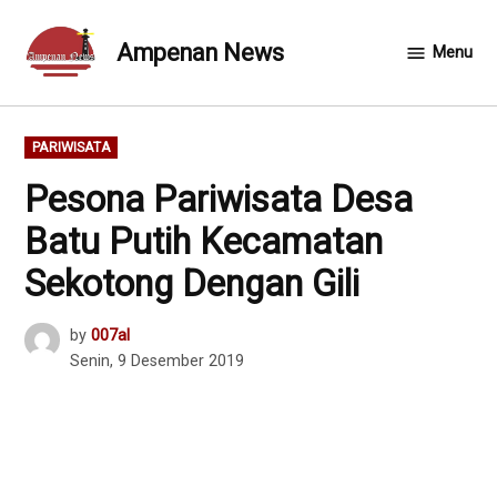
Skip
to
Ampenan News
Menu
content
POSTED
PARIWISATA
IN
Pesona Pariwisata Desa
Batu Putih Kecamatan
Sekotong Dengan Gili
by
007al
Senin, 9 Desember 2019