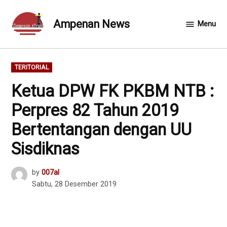
Skip
to
Ampenan News
Menu
content
POSTED
TERITORIAL
IN
Ketua DPW FK PKBM NTB :
Perpres 82 Tahun 2019
Bertentangan dengan UU
Sisdiknas
by
007al
Sabtu, 28 Desember 2019